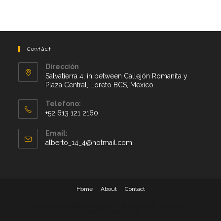
Contact
Dirección
Salvatierra 4, in between Callejón Romanita y
Plaza Central, Loreto BCS, Mexico
Telefono:
+52 613 121 2160
Opens
Email:
in
Opens
alberto_14_4@hotmail.com
your
in
application
your
application
Home
About
Contact
COPYRIGHT ©️2020 ROMANITA RV PARK - DESIGN:
RVOUTLAWZ.COM