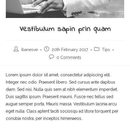
Vestibulum sapin prin quam
Post
Post
Post
ibanesve
20th February 2017
Tips
author:
published:
category:
Post
0 Comments
comments:
Lorem ipsum dolor sit amet, consectetur adipiscing elit.
Integer nec odio. Praesent libero. Sed cursus ante dapibus
diam. Sed nisi. Nulla quis sem at nibh elementum imperdiet.
Duis sagittis ipsum. Praesent mauris. Fusce nec tellus sed
augue semper porta. Mauris massa. Vestibulum lacinia arcu
eget nulla. Class aptent taciti sociosqu ad litora torquent per
conubia nostra, per inceptos himenaeos.