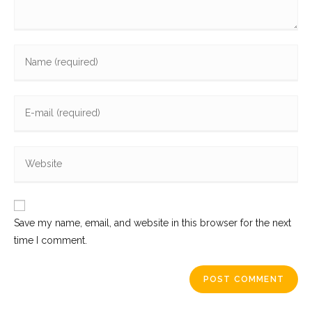
Enter
your
name
Enter
or
your
username
email
to
Enter
address
comment
your
to
website
comment
URL
Save my name, email, and website in this browser for the next
(optional)
time I comment.