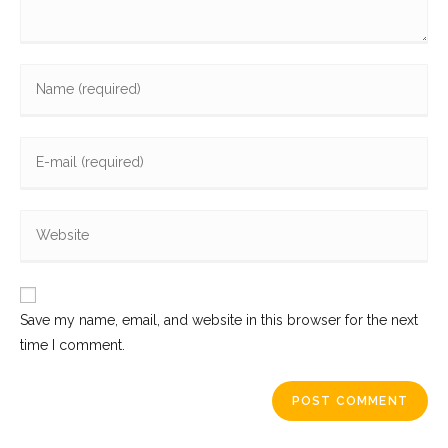
Enter
your
name
Enter
or
your
username
email
to
Enter
address
comment
your
to
website
comment
URL
Save my name, email, and website in this browser for the next
(optional)
time I comment.