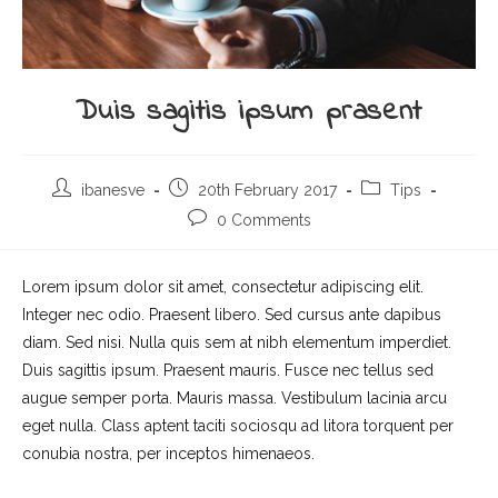
Duis sagitis ipsum prasent
Post
Post
Post
ibanesve
20th February 2017
Tips
author:
published:
category:
Post
0 Comments
comments:
Lorem ipsum dolor sit amet, consectetur adipiscing elit.
Integer nec odio. Praesent libero. Sed cursus ante dapibus
diam. Sed nisi. Nulla quis sem at nibh elementum imperdiet.
Duis sagittis ipsum. Praesent mauris. Fusce nec tellus sed
augue semper porta. Mauris massa. Vestibulum lacinia arcu
eget nulla. Class aptent taciti sociosqu ad litora torquent per
conubia nostra, per inceptos himenaeos.