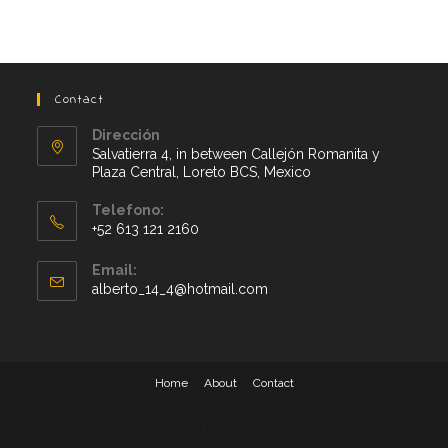
Contact
Dirección
Salvatierra 4, in between Callejón Romanita y
Plaza Central, Loreto BCS, Mexico
Telefono:
+52 613 121 2160
Opens
Email:
in
Opens
alberto_14_4@hotmail.com
your
in
application
your
application
Home
About
Contact
COPYRIGHT ©️2020 ROMANITA RV PARK - DESIGN:
RVOUTLAWZ.COM